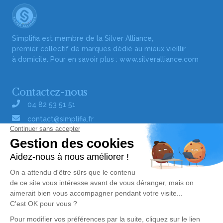
Simplifia est membre de la Silver Alliance,
premier collectif de marques dédié au mieux vieillir
à domicile. Pour en savoir plus :
www.silveralliance.com
Contactez-nous
04 82 53 51 51
contact@simplifia.fr
Réseaux sociaux
Liens utiles
Publier un avis de décès
Signaler un abus/une erreur