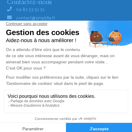
Contactez-nous
04 82 53 51 51
contact@simplifia.fr
Réseaux sociaux
Liens utiles
Publier un avis de décès
Signaler un abus/une erreur
Gestionnaire de cookies
Consultez nos offres d'emploi
Politique de traitement des données
© Simplifia - Tous droits réservés -
CGV
-
CGU
-
Mentions légales