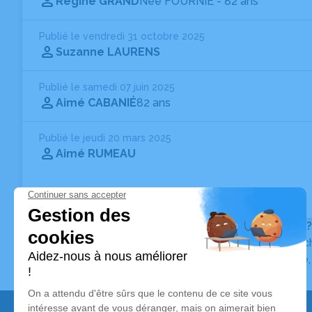
Régine GRAND
Née FOURNIE
- 82 ans
Publié le vendredi 31 octobre 2025
Suzanne LAURENS
Publié le samedi 07 juin 2025
Aimé CABANIÉ
82 ans
Publié le jeudi 20 mars 2025
Aimé RUMEAU
Vous ne trouvez pas l’avis de décès recherché ?
Pour affiner votre recherche, utilisez la barre de rec
Pour toute question relative au fonctionnement du sit