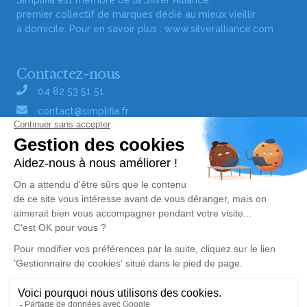
Simplifia est membre de la Silver Alliance,
premier collectif de marques dédié au mieux vieillir
à domicile. Pour en savoir plus :
www.silveralliance.com
Contactez-nous
04 82 53 51 51
contact@simplifia.fr
Réseaux sociaux
Liens utiles
Publier un avis de décès
Signaler un abus/une erreur
Gestionnaire de cookies
Consultez nos offres d'emploi