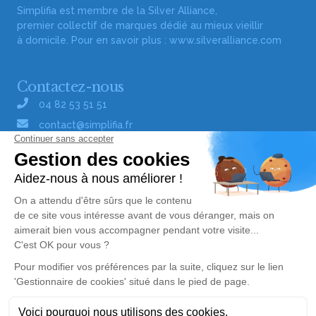
Simplifia est membre de la Silver Alliance,
premier collectif de marques dédié au mieux vieillir
à domicile. Pour en savoir plus :
www.silveralliance.com
Contactez-nous
04 82 53 51 51
contact@simplifia.fr
Réseaux sociaux
Liens utiles
Publier un avis de décès
Signaler un abus/une erreur
Gestionnaire de cookies
Consultez nos offres d'emploi