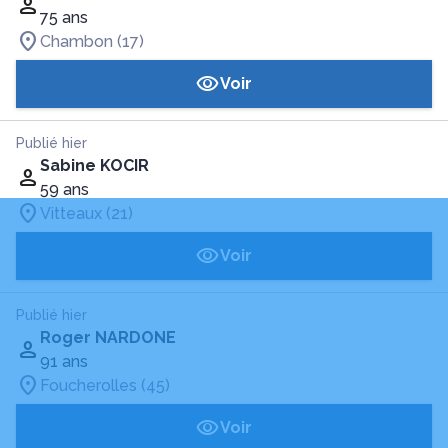
75 ans
Chambon (17)
Voir
Publié hier
Sabine KOCIR
59 ans
Vitteaux (21)
Voir
Publié hier
Roger NARDONE
91 ans
Foucherolles (45)
Voir