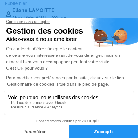
Publié hier
Eliane LAMOITTE
Née DEFOORT
- 89 ans
Armentières (59)
Voir
Publié hier
Jacob Gaoussou CHERIF
12 ans
Lille (59)
Voir
Publié hier
Patrick GÉRARD
64 ans
Bar-le-Duc (55)