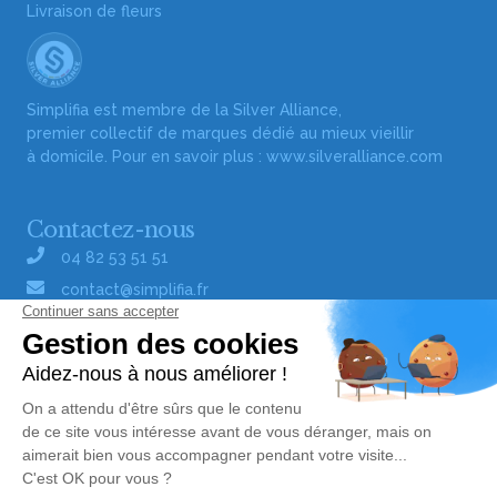
Livraison de fleurs
Simplifia est membre de la Silver Alliance,
premier collectif de marques dédié au mieux vieillir
à domicile. Pour en savoir plus :
www.silveralliance.com
Contactez-nous
04 82 53 51 51
contact@simplifia.fr
Réseaux sociaux
Liens utiles
Publier un avis de décès