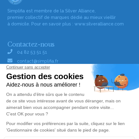
Simplifia est membre de la Silver Alliance,
premier collectif de marques dédié au mieux vieillir
à domicile. Pour en savoir plus :
www.silveralliance.com
Contactez-nous
04 82 53 51 51
contact@simplifia.fr
Réseaux sociaux
Liens utiles
Publier un avis de décès
Signaler un abus/une erreur
Gestionnaire de cookies