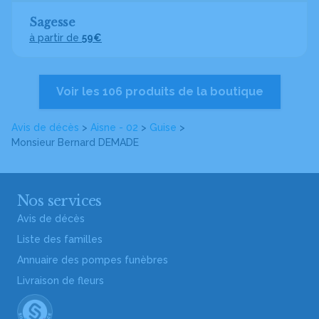
Sagesse
à partir de
59€
Voir les 106 produits de la boutique
Avis de décès
>
Aisne - 02
>
Guise
>
Monsieur Bernard DEMADE
Nos services
Avis de décès
Liste des familles
Annuaire des pompes funèbres
Livraison de fleurs