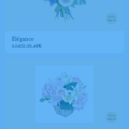
Visuel
taille M
Élégance
à partir de
49€
Visuel
taille M