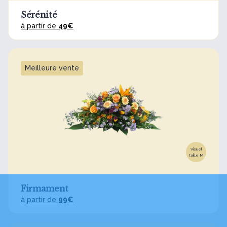
Sérénité
à partir de
49€
Meilleure vente
Visuel
taille M
Firmament
à partir de
99€