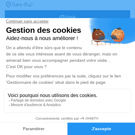
Sare (64)
Voir
Publié le mardi 11 février 2025
Jean-Baptiste ERRANDONEA
84 ans
Sare (64)
Voir
Avis de décès des environs de Sare
Avis de décès à Pau
Avis de décès à Bayonne
Avis de décès à Anglet
Alerte décès 64
Obsèques à Biarritz
Obsèques à Hendaye
Obsèques à Saint-Pée-sur-Nivelle