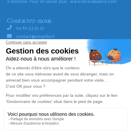
à domicile. Pour en savoir plus :
www.silveralliance.com
Contactez-nous
04 82 53 51 51
contact@simplifia.fr
Réseaux sociaux
Liens utiles
Publier un avis de décès
Signaler un abus/une erreur
Gestionnaire de cookies
Consultez nos offres d'emploi
Politique de traitement des données
© Simplifia - Tous droits réservés -
CGV
-
CGU
-