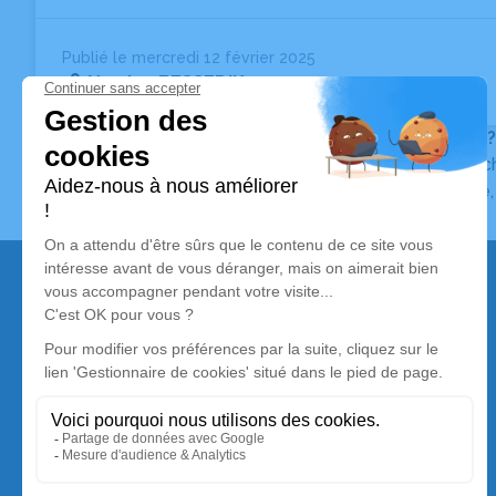
Publié le mercredi 12 février 2025
Yamina BESSEDIK
Vous ne trouvez pas l’avis de décès recherché ?
Pour affiner votre recherche, utilisez la barre de rec
Pour toute question relative au fonctionnement du sit
Nos services
Avis de décès
Liste des familles
Annuaire des pompes funèbres
Livraison de fleurs