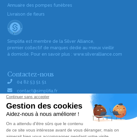
Annuaire des pompes funèbres
Livraison de fleurs
Simplifia est membre de la Silver Alliance,
premier collectif de marques dédié au mieux vieillir
à domicile. Pour en savoir plus :
www.silveralliance.com
Contactez-nous
04 82 53 51 51
contact@simplifia.fr
Réseaux sociaux