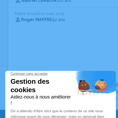
Gabriel CARBON
100 ans
Publié le lundi 10 mars 2025
Roger MAFFRE
92 ans
Vous ne trouvez pas l’avis de décès recherché ?
Pour affiner votre recherche, utilisez la barre de rec
Pour toute question relative au fonctionnement du sit