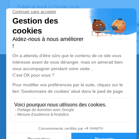
Publié le jeudi 13 février 2025
Claude ANSOS
Vous ne trouvez pas l’avis de décès recherché ?
Pour affiner votre recherche, utilisez la barre de rec
Pour toute question relative au fonctionnement du sit
Nos services
Avis de décès
Liste des familles
Annuaire des pompes funèbres
Livraison de fleurs
Simplifia est membre de la Silver Alliance,
premier collectif de marques dédié au mieux vieillir