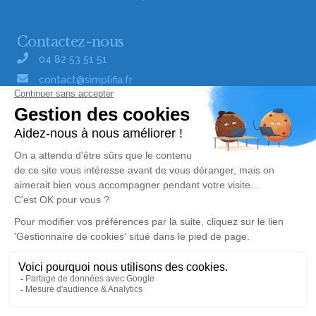
Contactez-nous
04 82 53 51 51
contact@simplifia.fr
Réseaux sociaux
Liens utiles
Publier un avis de décès
Signaler un abus/une erreur
Gestionnaire de cookies
Consultez nos offres d'emploi
Politique de traitement des données
© Simplifia - Tous droits réservés -
CGV
-
CGU
-