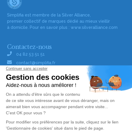
Simplifia est membre de la Silver Alliance,
premier collectif de marques dédié au mieux vieillir
à domicile. Pour en savoir plus :
www.silveralliance.com
Contactez-nous
04 82 53 51 51
contact@simplifia.fr
Réseaux sociaux
Liens utiles
Publier un avis de décès
Signaler un abus/une erreur
Gestionnaire de cookies