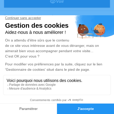
Voir
Publié le samedi 27 juin 2026
Jean-Claude SEYS
93 ans
Calais (62)
Voir
Publié le samedi 27 juin 2026
Ginette CLAUDEL
Née VAILLANT
- 93 ans
Calais (62)
Voir
Alerte décès 62
Publié le samedi 27 juin 2026
Nelly CURVEILLER