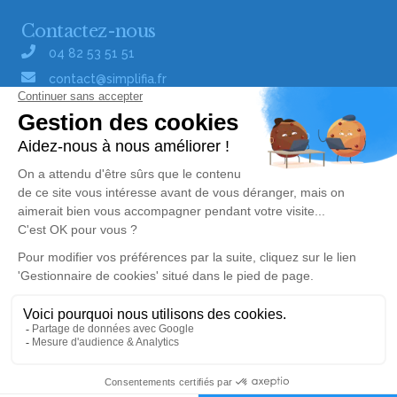
Contactez-nous
04 82 53 51 51
contact@simplifia.fr
Réseaux sociaux
Liens utiles
Publier un avis de décès
Signaler un abus/une erreur
Gestionnaire de cookies
Consultez nos offres d'emploi
Politique de traitement des données
© Simplifia - Tous droits réservés -
CGV
-
CGU
-
Alerte décès 24
Mentions légales