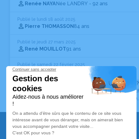
Renée NAYA
Née LANDRY
- 92 ans
Publié le lundi 18 août 2025
Pierre THOMASSON
84 ans
Publié le jeudi 27 mars 2025
René MOUILLOT
91 ans
Publié le samedi 22 février 2025
René LABRIEUX
84 ans
Vous ne trouvez pas l’avis de décès recherché ?
Pour affiner votre recherche, utilisez la barre de rec
Pour toute question relative au fonctionnement du sit
Nos services
Avis de décès