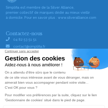
Simplifia est membre de la Silver Alliance,
premier collectif de marques dédié au mieux vieillir
à domicile. Pour en savoir plus :
www.silveralliance.com
Contactez-nous
04 82 53 51 51
contact@simplifia.fr
Réseaux sociaux
Liens utiles
Publier un avis de décès
Signaler un abus/une erreur
Gestionnaire de cookies