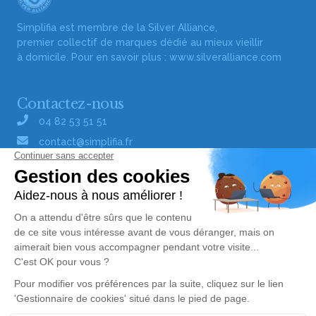
Simplifia est membre de la Silver Alliance,
premier collectif de marques dédié au mieux vieillir
à domicile. Pour en savoir plus :
www.silveralliance.com
Contactez-nous
04 82 53 51 51
contact@simplifia.fr
Réseaux sociaux
Liens utiles
Publier un avis de décès
Signaler un abus/une erreur
Gestionnaire de cookies