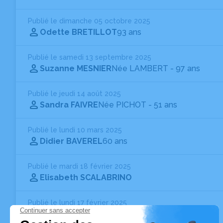
Publié le dimanche 05 octobre 2025
Odette BRETILLOT
93 ans
Publié le samedi 13 septembre 2025
Suzanne MESNIER
Née LAMBERT
- 97 ans
Publié le jeudi 14 août 2025
Sandra FAIVRE
Née PICHOT
- 51 ans
Publié le lundi 10 mars 2025
Didier BAVEREL
60 ans
Publié le mardi 18 février 2025
Elisabeth SCALABRINO
Publié le lundi 17 février 2025
Élisabeth SCALABRINO
61 ans