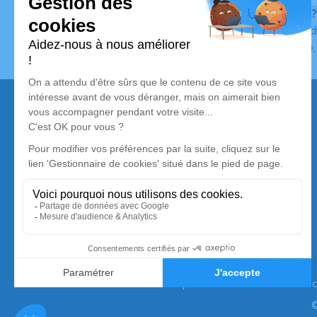
Vous ne trouvez pas l’avis de décès recherché ?
Pour affiner votre recherche, utilisez la barre de rec
Pour toute question relative au fonctionnement du sit
Nos services
Avis de décès
Liste des familles
Annuaire des pompes funèbres
Livraison de fleurs
Simplifia est membre de la Silver Alliance,
premier collectif de marques dédié au mieux vieillir
à domicile. Pour en savoir plus :
www.silveralliance.
©