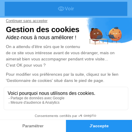
Voir
Publié le mercredi 13 mai 2026
Marie-Rose LANÇON
Née NIBBIO
Pontarlier (25)
Voir
Publié le mardi 12 mai 2026
Marie-Rose, Célestine Eugenie LANÇON
Née NIBBIO
- 84 ans
Pontarlier (25)
Voir
Alerte décès 25
Publié le lundi 11 mai 2026