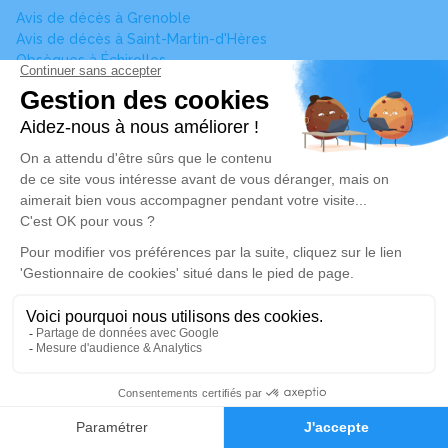
Avis de décès à Grenoble
Avis de décès à Saint-Martin-d'Hères
Obsèques à Échirolles
Obsèques à Vienne
Avis de décès à Bourgoin-Jallieu
Obsèques à Villefontaine
Avis de décès à Saint-Quentin-Fallavier
Obsèques à Frontonas
Obsèques à Vaulx-Milieu
Obsèques à Bonnefamille
Voir plus
Pompes Funèbres
Toutes les agences de pompes funèbres à La Verpillière
Vous ne trouvez pas l’avis de décès recherché ?
Pour affiner votre recherche, utilisez la barre de recherche
Alerte décès 38
en renseignant le nom de la personne concernée ou la
commune associée.