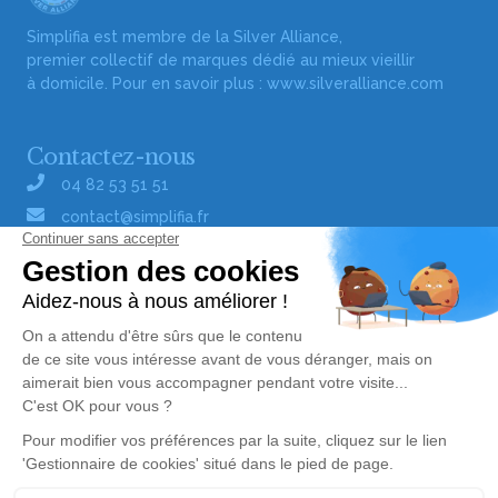
Simplifia est membre de la Silver Alliance,
premier collectif de marques dédié au mieux vieillir
à domicile. Pour en savoir plus :
www.silveralliance.com
Contactez-nous
04 82 53 51 51
contact@simplifia.fr
Réseaux sociaux
Liens utiles
Publier un avis de décès
Signaler un abus/une erreur
Gestionnaire de cookies