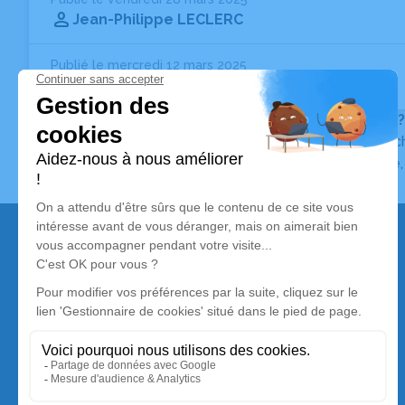
Jean-Philippe LECLERC
Publié le mercredi 12 mars 2025
Josette BOTU
Née GARNIER
- 94 ans
Vous ne trouvez pas l’avis de décès recherché ?
Pour affiner votre recherche, utilisez la barre de rec
Pour toute question relative au fonctionnement du sit
Nos services
Avis de décès
Liste des familles
Annuaire des pompes funèbres
Livraison de fleurs