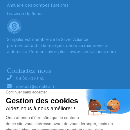
Annuaire des pompes funèbres
Livraison de fleurs
Simplifia est membre de la Silver Alliance,
premier collectif de marques dédié au mieux vieillir
à domicile. Pour en savoir plus :
www.silveralliance.com
Contactez-nous
04 82 53 51 51
contact@simplifia.fr
Réseaux sociaux