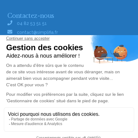
Contactez-nous
04 82 53 51 51
contact@simplifia.fr
Réseaux sociaux
Liens utiles
Publier un avis de décès
Signaler un abus/une erreur
Gestionnaire de cookies
Consultez nos offres d'emploi
Politique de traitement des données
© Simplifia - Tous droits réservés -
CGV
-
CGU
-
Alerte décès 60
Mentions légales