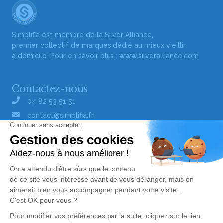
Simplifia est membre de la Silver Alliance,
premier collectif de marques dédié au mieux vieillir
à domicile. Pour en savoir plus :
www.silveralliance.com
Contactez-nous
04 82 53 51 51
contact@simplifia.fr
Réseaux sociaux
Liens utiles
Publier un avis de décès
Signaler un abus/une erreur