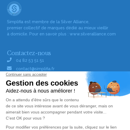
Simplifia est membre de la Silver Alliance,
premier collectif de marques dédié au mieux vieillir
à domicile. Pour en savoir plus :
www.silveralliance.com
Contactez-nous
04 82 53 51 51
contact@simplifia.fr
Réseaux sociaux
Liens utiles
Publier un avis de décès
Signaler un abus/une erreur