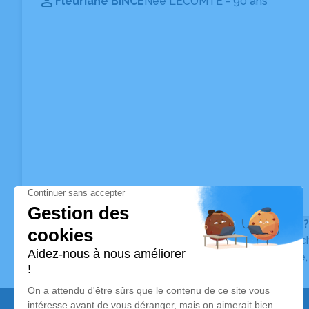
Fleuriane BINCE
Née LECOMTE
- 90 ans
Vous ne trouvez pas l’avis de décès recherché ?
Pour affiner votre recherche, utilisez la barre de rec
Pour toute question relative au fonctionnement du sit