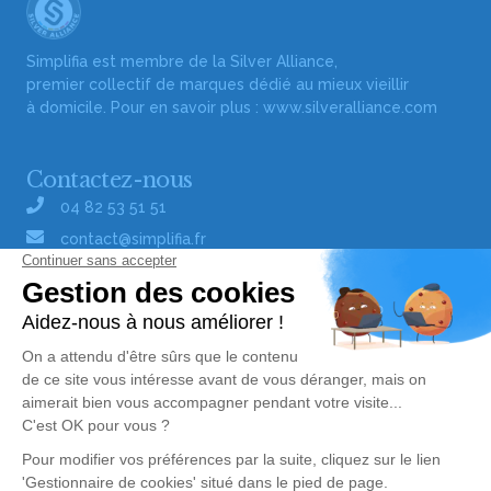
Simplifia est membre de la Silver Alliance,
premier collectif de marques dédié au mieux vieillir
à domicile. Pour en savoir plus :
www.silveralliance.com
Contactez-nous
04 82 53 51 51
contact@simplifia.fr
Réseaux sociaux
Liens utiles
Publier un avis de décès
Signaler un abus/une erreur