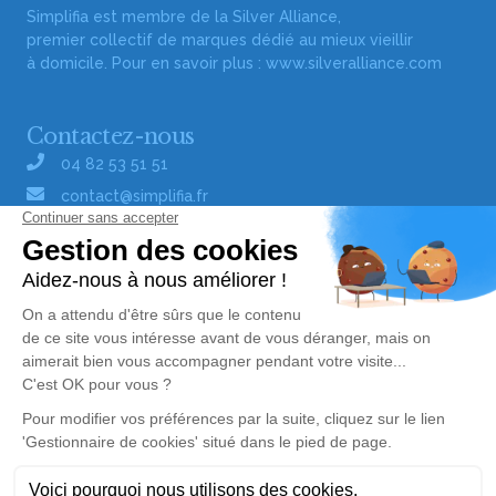
Simplifia est membre de la Silver Alliance,
premier collectif de marques dédié au mieux vieillir
à domicile. Pour en savoir plus :
www.silveralliance.com
Contactez-nous
04 82 53 51 51
contact@simplifia.fr
Réseaux sociaux
Liens utiles
Publier un avis de décès
Signaler un abus/une erreur
Gestionnaire de cookies
Consultez nos offres d'emploi