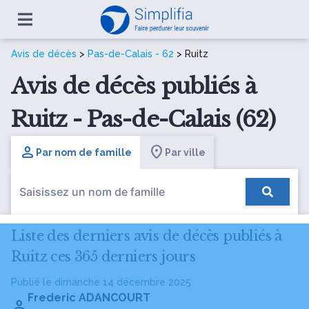
Avis de décès
>
Pas-de-Calais - 62
> Ruitz
Avis de décès publiés à
Ruitz - Pas-de-Calais (62)
Par nom de famille
Par ville
Liste des derniers avis de décès publiés à
Ruitz ces 365 derniers jours
Publié le dimanche 14 décembre 2025
Frederic ADANCOURT