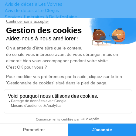
Avis de décès à Les Voivres
Avis de décès à Le Clerjus
Services funéraires à Bellefontaine
Services funéraires à Uriménil
Voir plus
Pompes Funèbres
Toutes les agences de pompes funèbres à Xertigny
Vous ne trouvez pas l’avis de décès recherché ?
Pour affiner votre recherche, utilisez la barre de recherche
en renseignant le nom de la personne concernée ou la
commune associée.
Pour toute question relative au fonctionnement du site,
vous pouvez également nous contacter au
04 82 53 51 51
.
Alerte décès 88
Nos services