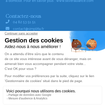
à domicile. Pour en savoir plus :
www.silveralliance.com
Contactez-nous
04 82 53 51 51
contact@simplifia.fr
Réseaux sociaux
Liens utiles
Publier un avis de décès
Signaler un abus/une erreur
Gestionnaire de cookies
Consultez nos offres d'emploi
Politique de traitement des données
© Simplifia - Tous droits réservés -
CGV
-
CGU
-