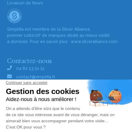
Livraison de fleurs
Simplifia est membre de la Silver Alliance,
premier collectif de marques dédié au mieux vieillir
à domicile. Pour en savoir plus :
www.silveralliance.com
Contactez-nous
04 82 53 51 51
contact@simplifia.fr
Réseaux sociaux
Liens utiles
Publier un avis de décès