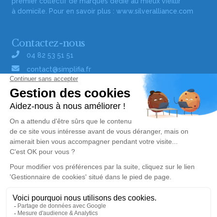
premier collectif de marques dédié au mieux vieillir
à domicile. Pour en savoir plus :
www.silveralliance.com
Contactez-nous
04 82 53 51 51
contact@simplifia.fr
Réseaux sociaux
Liens utiles
Publier un avis de décès
Signaler un abus/une erreur
Gestionnaire de cookies
Consultez nos offres d'emploi
Politique de traitement des données