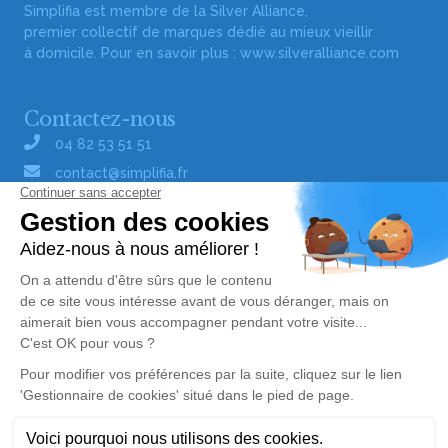
Simplifia est membre de la Silver Alliance,
premier collectif de marques dédié au mieux vieillir
à domicile. Pour en savoir plus :
www.silveralliance.com
Contactez-nous
04 82 53 51 51
contact@simplifia.fr
Réseaux sociaux
Liens utiles
Publier un avis de décès
Signaler un abus/une erreur
Gestionnaire de cookies
Consultez nos offres d'emploi