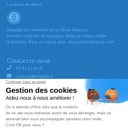
Livraison de fleurs
Simplifia est membre de la Silver Alliance,
premier collectif de marques dédié au mieux vieillir
à domicile. Pour en savoir plus :
www.silveralliance.com
Contactez-nous
04 82 53 51 51
contact@simplifia.fr
Réseaux sociaux
Liens utiles
Publier un avis de décès