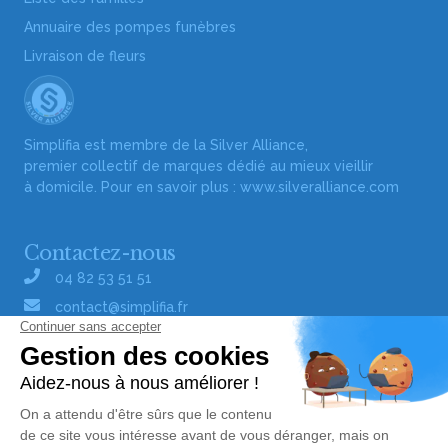
Annuaire des pompes funèbres
Livraison de fleurs
Simplifia est membre de la Silver Alliance,
premier collectif de marques dédié au mieux vieillir
à domicile. Pour en savoir plus :
www.silveralliance.com
Contactez-nous
04 82 53 51 51
contact@simplifia.fr
Réseaux sociaux