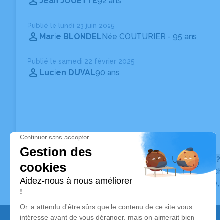
Jean JOUETTE
92 ans
Publié le lundi 23 juin 2025
Marie BLONDEL
Née COUTURIER
- 95 ans
Publié le samedi 22 février 2025
Lucien DUVAL
90 ans
Vous ne trouvez pas l’avis de décès recherché ?
Pour affiner votre recherche, utilisez la barre de rec
Pour toute question relative au fonctionnement du sit