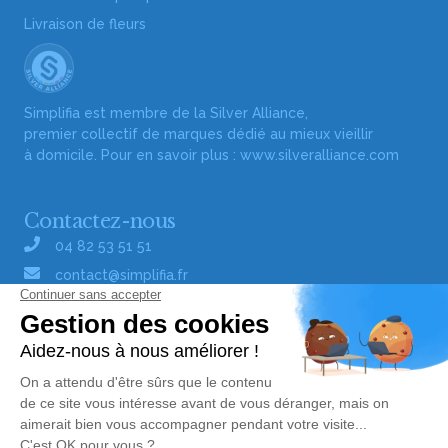
Livraison de fleurs
Simplifia est membre de la Silver Alliance,
premier collectif de marques dédié au mieux vieillir
à domicile. Pour en savoir plus :
www.silveralliance.com
Contactez-nous
04 82 53 51 51
contact@simplifia.fr
Réseaux sociaux
Liens utiles