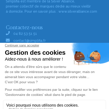
Simplifia est membre de la Silver Alliance,
premier collectif de marques dédié au mieux vieillir
à domicile. Pour en savoir plus :
www.silveralliance.com
Contactez-nous
04 82 53 51 51
contact@simplifia.fr
Réseaux sociaux
Liens utiles
Publier un avis de décès
Signaler un abus/une erreur
Gestionnaire de cookies
Consultez nos offres d'emploi