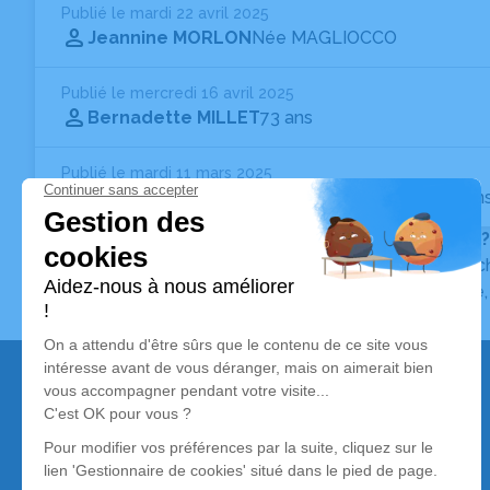
Publié le mardi 22 avril 2025
Jeannine MORLON
Née MAGLIOCCO
Publié le mercredi 16 avril 2025
Bernadette MILLET
73 ans
Publié le mardi 11 mars 2025
Mireille NOUHANT
Née DELAFONTAINE
- 69 an
Vous ne trouvez pas l’avis de décès recherché ?
Pour affiner votre recherche, utilisez la barre de rec
Pour toute question relative au fonctionnement du sit
Nos services
Avis de décès
Liste des familles
Annuaire des pompes funèbres