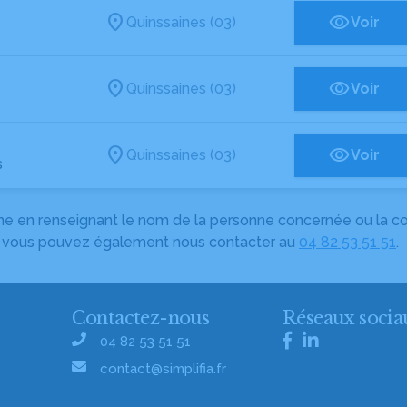
Quinssaines (03)
Voir
Quinssaines (03)
Voir
Quinssaines (03)
Voir
s
herche en renseignant le nom de la personne concernée ou la
e, vous pouvez également nous contacter au
04 82 53 51 51
.
Contactez-nous
Réseaux socia
04 82 53 51 51
contact@simplifia.fr