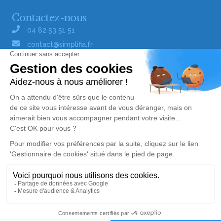
Contactez-nous
04 82 53 51 51
contact@simplifia.fr
Réseaux sociaux
Liens utiles
Publier un avis de décès
Signaler un abus/une erreur
Gestionnaire de cookies
Consultez nos offres d'emploi
Politique de traitement des données
© Simplifia - Tous droits réservés -
CGV
-
CGU
-
Alerte décès 31
Mentions légales