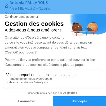
Antonia PALLAROLS
Née HIDALGO
- 91 ans
Muret (31)
Voir
Publié le dimanche 08 février 2026
Guy BARRIAL
89 ans
Muret (31)
Voir
Publié le vendredi 06 février 2026
Patrice, Jean, Camille SOUQUE
65 ans
Alerte décès 31
Muret (31)
Voir