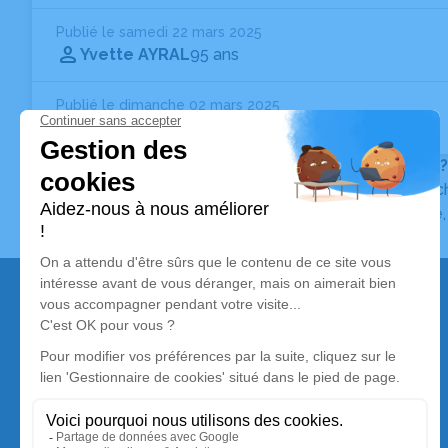
Publié le samedi 22 mars 2025
Yvette AYRAL
95 ans
Publié le dimanche 02 mars 2025
Marguerite TEYCHENNÉ
Née BONNAL
- 88 ans
Vous ne trouvez pas l’avis de décès recherché ?
Pour affiner votre recherche, utilisez la barre de rec
Pour toute question relative au fonctionnement du sit
Nos services
Avis de décès
Liste des familles
Annuaire des pompes funèbres
Livraison de fleurs