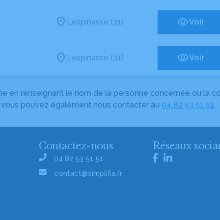
Lespinasse (31)
Voir
Lespinasse (31)
Voir
herche en renseignant le nom de la personne concernée ou la
e, vous pouvez également nous contacter au
04 82 53 51 51
.
Contactez-nous
Réseaux socia
04 82 53 51 51
contact@simplifia.fr