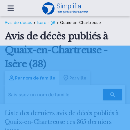
Avis de décès
>
Isère - 38
> Quaix-en-Chartreuse
Avis de décès publiés à
Quaix-en-Chartreuse -
Isère (38)
Par nom de famille
Par ville
Liste des derniers avis de décès publiés à
Quaix-en-Chartreuse ces 365 derniers