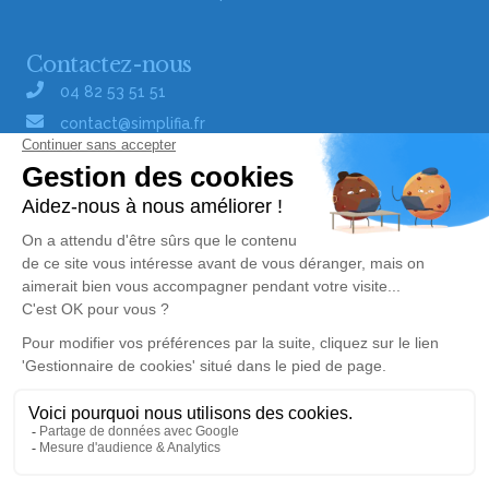
Contactez-nous
04 82 53 51 51
contact@simplifia.fr
Réseaux sociaux
Liens utiles
Publier un avis de décès
Signaler un abus/une erreur
Gestionnaire de cookies
Consultez nos offres d'emploi
Politique de traitement des données
© Simplifia - Tous droits réservés -
CGV
-
CGU
-