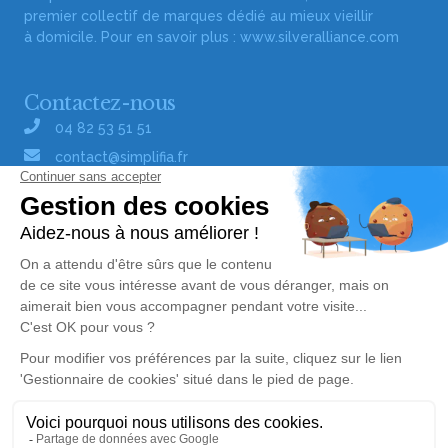
premier collectif de marques dédié au mieux vieillir
à domicile. Pour en savoir plus :
www.silveralliance.com
Contactez-nous
04 82 53 51 51
contact@simplifia.fr
Réseaux sociaux
Liens utiles
Publier un avis de décès
Signaler un abus/une erreur
Gestionnaire de cookies
Consultez nos offres d'emploi